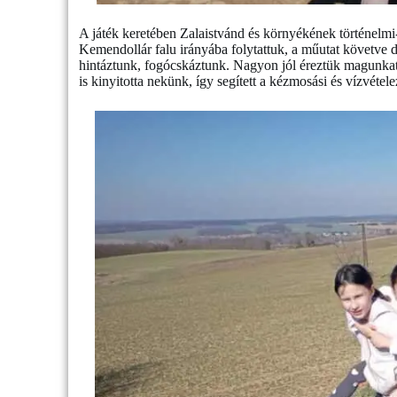
A játék keretében Zalaistvánd és környékének történelmi-
Kemendollár falu irányába folytattuk, a műutat követve dé
hintáztunk, fogócskáztunk. Nagyon jól éreztük magunka
is kinyitotta nekünk, így segített a kézmosási és vízvéte