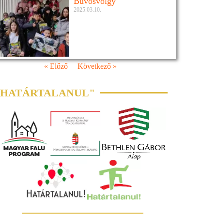
Bűvösvölgy
2025.03.10.
« Előző
Következő »
"HATÁRTALANUL"