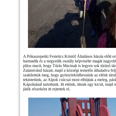
A Pókaszepetki Festetics Kristóf Általános Iskola előtt er
harmadik és a negyedik osztály képviselte magát nagyo
plüss macit, hogy Túrás Macinak is legyen sok túrázó tá
Zalaistvánd házait, majd a községi temetőn áthaladva fel
szakítottuk meg, hogy gyönyörködhessünk az elénk táru
tekintetünk, az Alpok csúcsai most elbújtak a meleg, pár
Kápolnánál tartottunk. Itt ettünk, ittunk egy kicsit, majd
játék részeként itt rejtettek el.