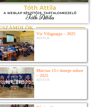
Tóth Attila
A WEBLAP KÉSZÍTŐJE, TARTALOMKEZELŐ
Tóth Attila
ESZÁMOLÓK
Víz Világnapja – 2025
2025.03.26.
Március 15-i ünnepi műsor
– 2025
2025.03.19.