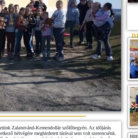
B
eztünk Zalaistvánd-Kemendollár szőlőhegyén. Az időjárás
vetkező hétvégére meghirdetett túrával sem volt szerencsénk.