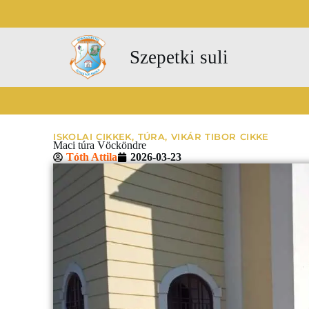
Szepetki suli
ISKOLAI CIKKEK
,
TÚRA
,
VIKÁR TIBOR CIKKE
Maci túra Vöcköndre
Tóth Attila
2026-03-23