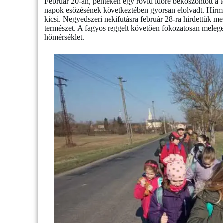
Február 20-án, pénteken egy rövid időre beköszöntött a té
napok esőzésének következtében gyorsan elolvadt. Hír
kicsi. Negyedszeri nekifutásra február 28-ra hirdettük m
természet. A fagyos reggelt követően fokozatosan melegede
hőmérséklet.