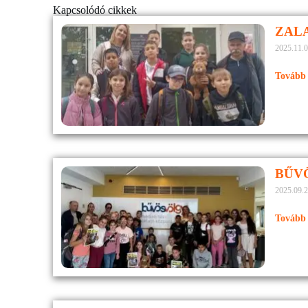
Kapcsolódó cikkek
ZAL
2025.11.0
Tovább 
BŰV
2025.09.2
Tovább 