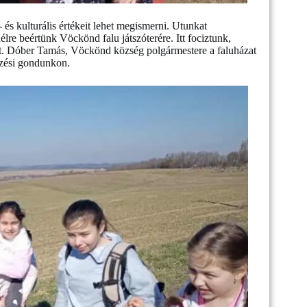
 és kulturális értékeit lehet megismerni. Utunkat
lre beértünk Vöckönd falu játszóterére. Itt fociztunk,
t. Dóber Tamás, Vöckönd község polgármestere a faluházat
lezési gondunkon.