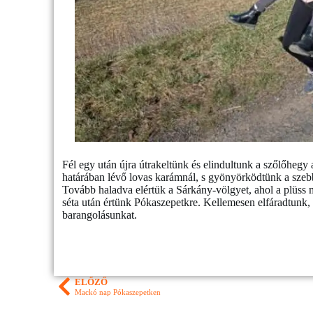
Fél egy után újra útrakeltünk és elindultunk a szőlőhegy
határában lévő lovas karámnál, s gyönyörködtünk a szebb
Tovább haladva elértük a Sárkány-völgyet, ahol a plüss
séta után értünk Pókaszepetkre. Kellemesen elfáradtunk,
barangolásunkat.
ELŐZŐ
Mackó nap Pókaszepetken