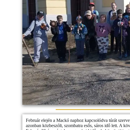
Február elején a Mackó naphoz kapcsolódva túrát szerv
azonban közbeszólt, szombatra esős, sáros idő lett. A kö