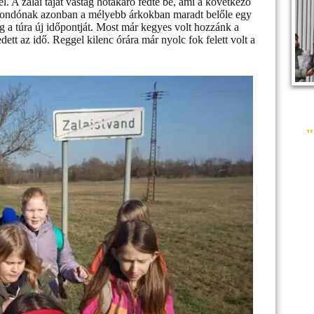
l. A zalai tájat vastag hótakaró fedte be, ami a következő
mondónak azonban a mélyebb árkokban maradt belőle egy
eg a túra új időpontját. Most már kegyes volt hozzánk a
tt az idő. Reggel kilenc órára már nyolc fok felett volt a