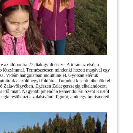
re az időpontra 27 diák gyűlt össze. A túrán az első, a
bb létszámmal. Természetesen mindenki hozott magával egy
rsa. Vidám hangulatban indultunk el. Gyorsan elértük
jutottunk a szőlőhegyi földútra. Túránkat kisebb pihenőkkel
ló Zala-völgyében. Egészen Zalaegerszegig elkalandozott
ás idő miatt. Nagyobb pihenőt a kemendollári Szent Kristóf
 megkerestük azt a zalaistvándi figurát, amit egy honismereti