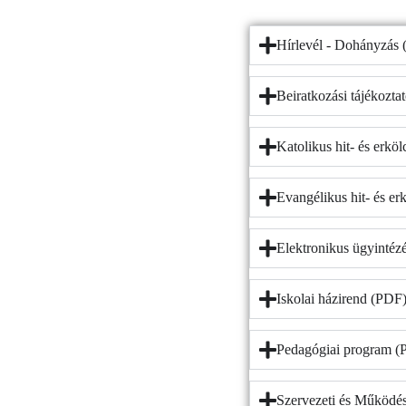
Hírlevél - Dohányzás
Beiratkozási tájékozt
Katolikus hit- és erkö
Evangélikus hit- és er
Elektronikus ügyintéz
Iskolai házirend (PDF
Pedagógiai program (
Szervezeti és Működés