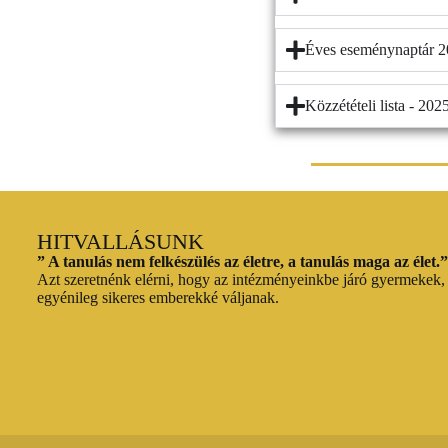
Éves eseménynaptár 
Közzétételi lista - 202
HITVALLÁSUNK
” A tanulás nem felkészülés az életre, a tanulás maga az élet.”
Azt szeretnénk elérni, hogy az intézményeinkbe járó gyermekek, 
egyénileg sikeres emberekké váljanak.