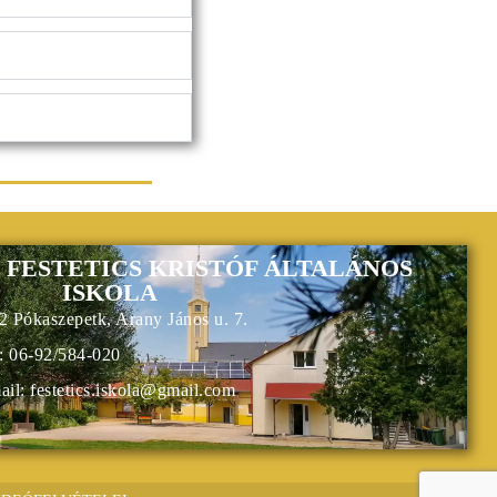
 FESTETICS KRISTÓF ÁLTALÁNOS
ISKOLA
2 Pókaszepetk, Arany János u. 7.
.: 06-92/584-020
ail: festetics.iskola@gmail.com