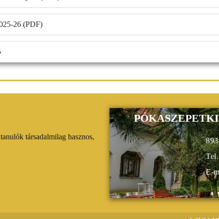
2025-26 (PDF)
5
PÓKASZEPETKI
tanulók társadalmilag hasznos,
893
Tel
E-m