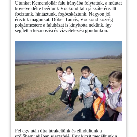
Utunkat Kemendollár falu irányába folytattuk, a műutat
követve délre beértünk Vöckönd falu játszóterére. Itt
fociztunk, hintáztunk, fogócskáztunk. Nagyon jól
éreztük magunkat. Dóber Tamás, Vöckönd község
polgármestere a faluházat is kinyitotta nekünk, így
segített a kézmosási és vízvételezési gondunkon.
Fél egy után újra útrakeltünk és elindultunk a
szőlőhegy aljában visszafelé. Egy kicsit megálltunk a