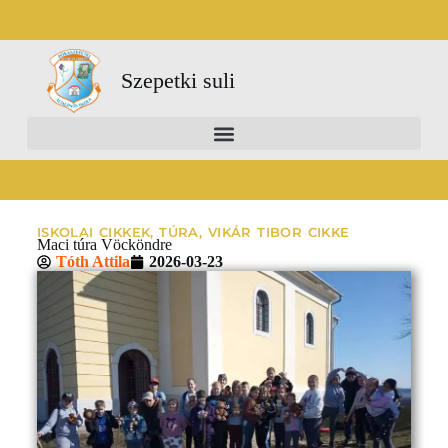
Szepetki suli
ISKOLAI CIKKEK
,
TÚRA
,
VIKÁR TIBOR CIKKE
Maci túra Vöcköndre
Tóth Attila
2026-03-23