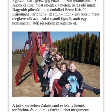
Egészen Zalaegerszegig elkalandozott tekintetünk, az
Alpok csúcsai most elbújtak a meleg, párás idő miatt.
Nagyobb pihenőt a kemendollári Szent Kristóf
Kápolnánál tartottunk. Itt ettünk, ittunk egy kicsit, majd
megkerestük azt a zalaistvándi figurát, amit egy
honismereti játék részeként itt rejtettek el.
A játék keretében Zalaistvánd és környékének
történelmi- és kulturális értékeit lehet megismerni.