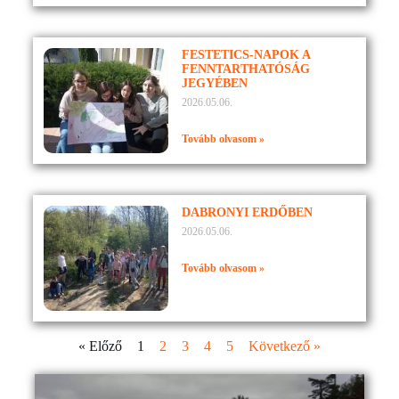
FESTETICS-NAPOK A
FENNTARTHATÓSÁG
JEGYÉBEN
2026.05.06.
Tovább olvasom »
DABRONYI ERDŐBEN
2026.05.06.
Tovább olvasom »
« Előző
1
2
3
4
5
Következő »