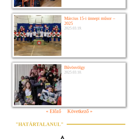
Március 15-i ünnepi műsor –
2025
2025.03.19.
Bűvösvölgy
2025.03.10.
« Előző
Következő »
"HATÁRTALANUL"