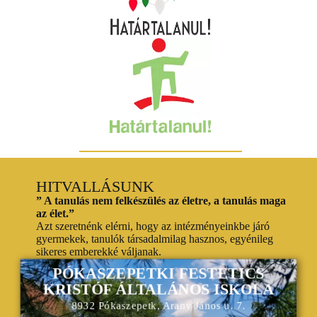
HITVALLÁSUNK
” A tanulás nem felkészülés az életre, a tanulás maga
az élet.”
Azt szeretnénk elérni, hogy az intézményeinkbe járó
gyermekek, tanulók társadalmilag hasznos, egyénileg
sikeres emberekké váljanak.
PÓKASZEPETKI FESTETICS
KRISTÓF ÁLTALÁNOS ISKOLA
8932 Pókaszepetk, Arany János u. 7.