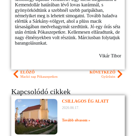
Kemendollár határában lévő lovas karámnál, s
gyönyörködtünk a szebbnél szebb paripákban,
némelyiket meg is lehetett simogatni. Tovább haladva
elértük a Sárkány-völgyet, ahol a plüss macik
társaságában medvehagymát szedtünk. Jó egy órás séta
után értünk Pókaszepetkre. Kellemesen elfáradtunk, de
nagy élményekben volt részünk. Márciusban folytatjuk
barangolásunkat.
Vikár Tibor
ELŐZŐ
KÖVETKEZŐ
Mackó nap Pókaszepetken
Gyűrűsön
Kapcsolódó cikkek
CSILLAGOS ÉG ALATT
2026.06.17.
Tovább olvasom »