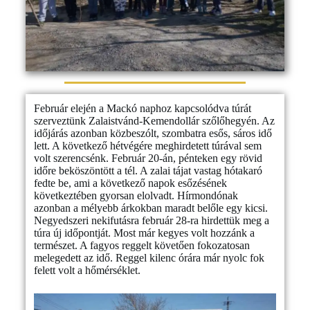
Február elején a Mackó naphoz kapcsolódva túrát
szerveztünk Zalaistvánd-Kemendollár szőlőhegyén. Az
időjárás azonban közbeszólt, szombatra esős, sáros idő
lett. A következő hétvégére meghirdetett túrával sem
volt szerencsénk. Február 20-án, pénteken egy rövid
időre beköszöntött a tél. A zalai tájat vastag hótakaró
fedte be, ami a következő napok esőzésének
következtében gyorsan elolvadt. Hírmondónak
azonban a mélyebb árkokban maradt belőle egy kicsi.
Negyedszeri nekifutásra február 28-ra hirdettük meg a
túra új időpontját. Most már kegyes volt hozzánk a
természet. A fagyos reggelt követően fokozatosan
melegedett az idő. Reggel kilenc órára már nyolc fok
felett volt a hőmérséklet.