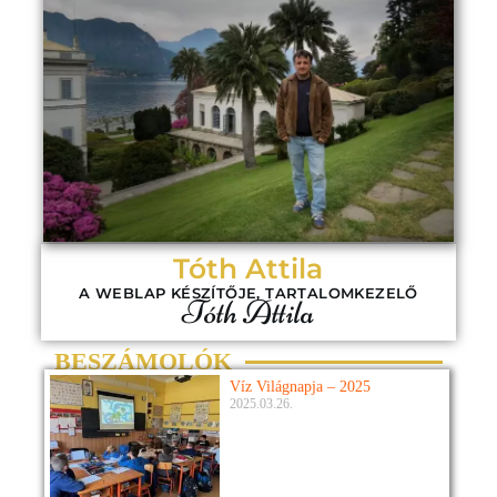
Tóth Attila
A WEBLAP KÉSZÍTŐJE, TARTALOMKEZELŐ
Tóth Attila
BESZÁMOLÓK
Víz Világnapja – 2025
2025.03.26.