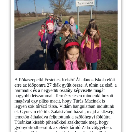
A Pókaszepetki Festetics Kristóf Általános Iskola előtt
erre az időpontra 27 diák gyűlt össze. A túrán az első, a
harmadik és a negyedik osztály képviselte magát
nagyobb létszámmal. Természetesen mindenki hozott
magával egy plüss macit, hogy Túrás Macinak is
legyen sok túrázó társa. Vidám hangulatban indultunk
el. Gyorsan elértük Zalaistvánd házait, majd a községi
temetőn áthaladva feljutottunk a szőlőhegyi földútra.
Túránkat kisebb pihenőkkel szakítottuk meg, hogy
gyönyörködhessünk az elénk táruló Zala-völgyében.