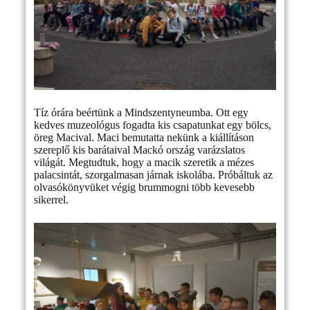
Tíz órára beértünk a Mindszentyneumba. Ott egy
kedves muzeológus fogadta kis csapatunkat egy bölcs,
öreg Macival. Maci bemutatta nekünk a kiállításon
szereplő kis barátaival Mackó ország varázslatos
világát. Megtudtuk, hogy a macik szeretik a mézes
palacsintát, szorgalmasan járnak iskolába. Próbáltuk az
olvasókönyvüket végig brummogni több kevesebb
sikerrel.