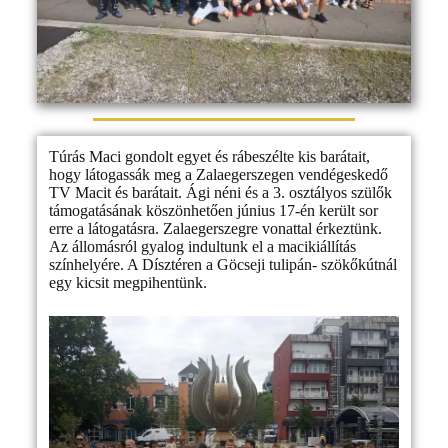
Túrás Maci gondolt egyet és rábeszélte kis barátait,
hogy látogassák meg a Zalaegerszegen vendégeskedő
TV Macit és barátait. Ági néni és a 3. osztályos szülők
támogatásának köszönhetően június 17-én került sor
erre a látogatásra. Zalaegerszegre vonattal érkeztünk.
Az állomásról gyalog indultunk el a macikiállítás
színhelyére. A Dísztéren a Göcseji tulipán- szökőkútnál
egy kicsit megpihentünk.