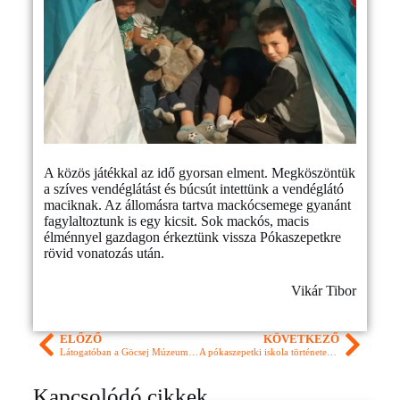
A közös játékkal az idő gyorsan elment. Megköszöntük
a szíves vendéglátást és búcsút intettünk a vendéglátó
maciknak. Az állomásra tartva mackócsemege gyanánt
fagylaltoztunk is egy kicsit. Sok mackós, macis
élménnyel gazdagon érkeztünk vissza Pókaszepetkre
rövid vonatozás után.
Vikár Tibor
ELŐZŐ
KÖVETKEZŐ
Látogatóban a Göcsej Múzeumban
A pókaszepetki iskola története 5. rész
Kapcsolódó cikkek