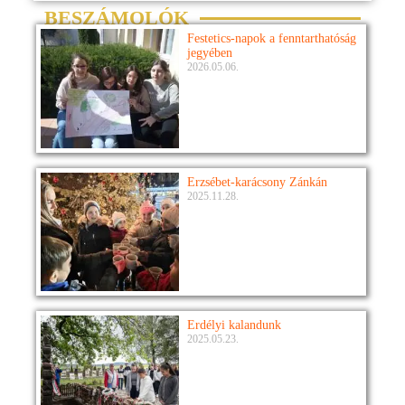
BESZÁMOLÓK
Festetics-napok a fenntarthatóság
jegyében
2026.05.06.
Erzsébet-karácsony Zánkán
2025.11.28.
Erdélyi kalandunk
2025.05.23.