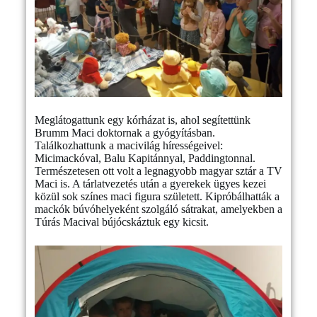
Meglátogattunk egy kórházat is, ahol segítettünk
Brumm Maci doktornak a gyógyításban.
Találkozhattunk a macivilág hírességeivel:
Micimackóval, Balu Kapitánnyal, Paddingtonnal.
Természetesen ott volt a legnagyobb magyar sztár a TV
Maci is. A tárlatvezetés után a gyerekek ügyes kezei
közül sok színes maci figura született. Kipróbálhatták a
mackók búvóhelyeként szolgáló sátrakat, amelyekben a
Túrás Macival bújócskáztuk egy kicsit.