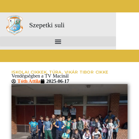
Szepetki suli
ISKOLAI CIKKEK
,
TÚRA
,
VIKÁR TIBOR CIKKE
Vendégségben a TV Macinál
Tóth Attila
2025-06-17