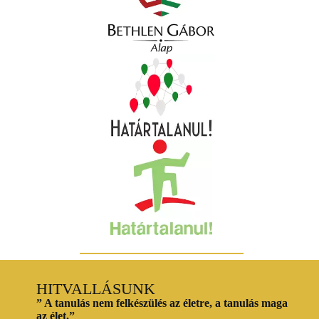
HITVALLÁSUNK
” A tanulás nem felkészülés az életre, a tanulás maga
az élet.”